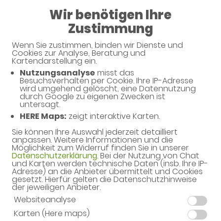
Wir benötigen Ihre
08:00 - 19:00
Zustimmung
Wenn Sie zustimmen, binden wir Dienste und
Cookies zur Analyse, Beratung und
Kartendarstellung ein.
Nutzungsanalyse
misst das
Besuchsverhalten per Cookie. Ihre IP-Adresse
wird umgehend gelöscht, eine Datennutzung
durch Google zu eigenen Zwecken ist
untersagt.
HERE Maps:
zeigt interaktive Karten.
Sie können Ihre Auswahl jederzeit detailliert
Willkommen in Ihrer Apotheke
anpassen. Weitere Informationen und die
Möglichkeit zum Widerruf finden Sie in unserer
Ihre Gesundheitsberatung vor Ort
Datenschutzerklärung
. Bei der Nutzung von Chat
und Karten werden technische Daten (insb. Ihre IP-
Adresse) an die Anbieter übermittelt und Cookies
gesetzt. Hierfür gelten die Datenschutzhinweise
der jeweiligen Anbieter.
Websiteanalyse
Karten (Here maps)
Unverbindliche Reservierung