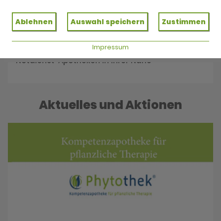
Reservieren Sie jetzt Ihre Medikamente
Ablehnen
Auswahl speichern
Zustimmen
Impressum
Notdienst
Notdienst-Apotheken in Ihrer Nähe
Aktuelles und Aktionen